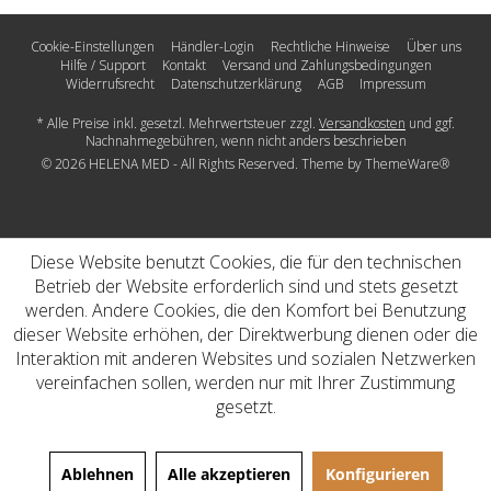
Cookie-Einstellungen
Händler-Login
Rechtliche Hinweise
Über uns
Hilfe / Support
Kontakt
Versand und Zahlungsbedingungen
Widerrufsrecht
Datenschutz­erklärung
AGB
Impressum
* Alle Preise inkl. gesetzl. Mehrwertsteuer zzgl.
Versandkosten
und ggf.
Nachnahmegebühren, wenn nicht anders beschrieben
© 2026 HELENA MED - All Rights Reserved. Theme by
ThemeWare®
Diese Website benutzt Cookies, die für den technischen
Betrieb der Website erforderlich sind und stets gesetzt
werden. Andere Cookies, die den Komfort bei Benutzung
dieser Website erhöhen, der Direktwerbung dienen oder die
Interaktion mit anderen Websites und sozialen Netzwerken
vereinfachen sollen, werden nur mit Ihrer Zustimmung
gesetzt.
Ablehnen
Alle akzeptieren
Konfigurieren