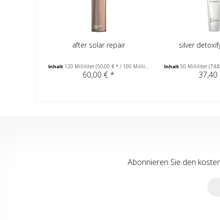
after solar repair
silver detoxi
Inhalt
120 Milliliter
(50,00 € * / 100 Milliliter)
Inhalt
50 Milliliter
(74,80
60,00 € *
37,40 
Abonnieren Sie den koste