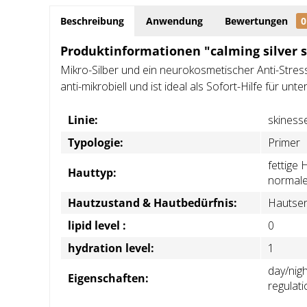
Beschreibung
Anwendung
Bewertungen
0
Produktinformationen "calming silver 
Mikro-Silber und ein neurokosmetischer Anti-Stress
anti-mikrobiell und ist ideal als Sofort-Hilfe für un
Linie:
skinesse
Typologie:
Primer
fettige 
Hauttyp:
normale
Hautzustand & Hautbedürfnis:
Hautsens
lipid level :
0
hydration level:
1
day/nigh
Eigenschaften:
regulati