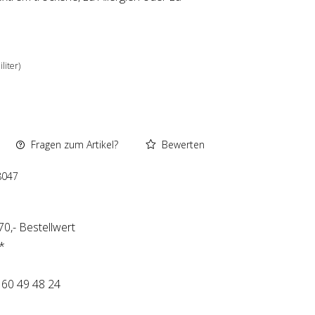
iliter)
Fragen zum Artikel?
Bewerten
8047
0,- Bestellwert
*
 60 49 48 24