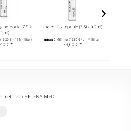
g ampoule (7 Stk.
speed lift ampoule (7 Stk à 2ml)
neuro sen
 2ml)
& 
r
(19,20 € * / 1 Milliliter)
Inhalt
2 Milliliter
(16,80 € * / 1 Milliliter)
Inhalt
50 Mill
,40 € *
33,60 € *
tion mehr von HELENA-MED.