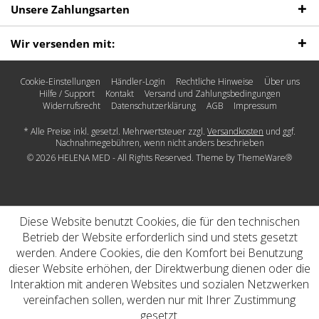
Unsere Zahlungsarten
Wir versenden mit:
Cookie-Einstellungen
Händler-Login
Rechtliche Hinweise
Über uns
Hilfe / Support
Kontakt
Versand und Zahlungsbedingungen
Widerrufsrecht
Datenschutz­erklärung
AGB
Impressum
* Alle Preise inkl. gesetzl. Mehrwertsteuer zzgl.
Versandkosten
und ggf.
Nachnahmegebühren, wenn nicht anders beschrieben
© 2026 HELENA MED - All Rights Reserved. Theme by
ThemeWare®
Diese Website benutzt Cookies, die für den technischen
Betrieb der Website erforderlich sind und stets gesetzt
werden. Andere Cookies, die den Komfort bei Benutzung
dieser Website erhöhen, der Direktwerbung dienen oder die
Interaktion mit anderen Websites und sozialen Netzwerken
vereinfachen sollen, werden nur mit Ihrer Zustimmung
gesetzt.