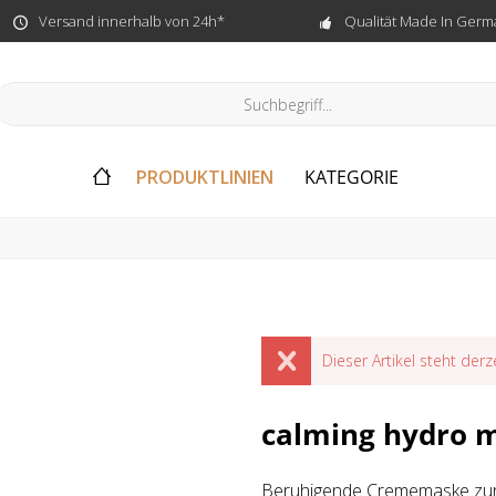
Versand innerhalb von 24h*
Qualität Made In Germ
PRODUKTLINIEN
KATEGORIE
Dieser Artikel steht derz
calming hydro 
Beruhigende Crememaske zur 