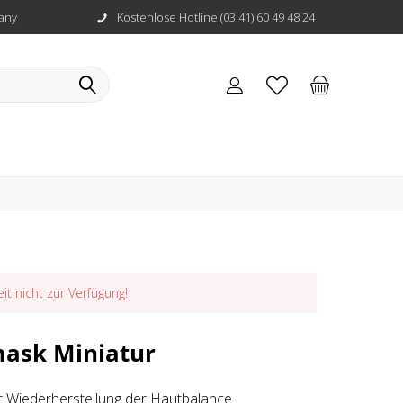
any
Kostenlose Hotline (03 41) 60 49 48 24
eit nicht zur Verfügung!
mask Miniatur
Wiederherstellung der Hautbalance