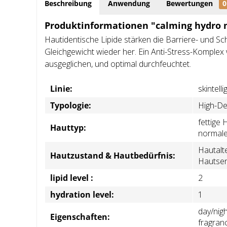
Beschreibung
Anwendung
Bewertungen
0
Produktinformationen "calming hydro 
Hautidentische Lipide stärken die Barriere- und Sc
Gleichgewicht wieder her. Ein Anti-Stress-Komplex 
ausgeglichen, und optimal durchfeuchtet.
Linie:
skintell
Typologie:
High-De
fettige 
Hauttyp:
normal
Hautalte
Hautzustand & Hautbedürfnis:
Hautsens
lipid level :
2
hydration level:
1
day/nig
Eigenschaften:
fragran