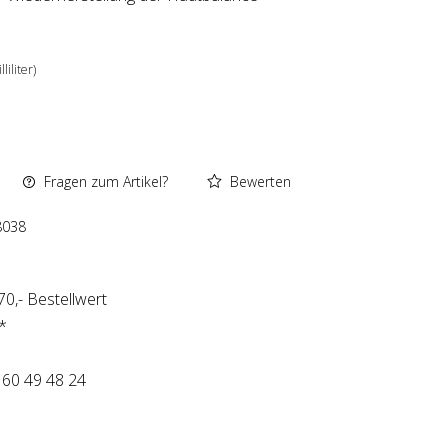
liliter)
Fragen zum Artikel?
Bewerten
8038
0,- Bestellwert
*
 60 49 48 24