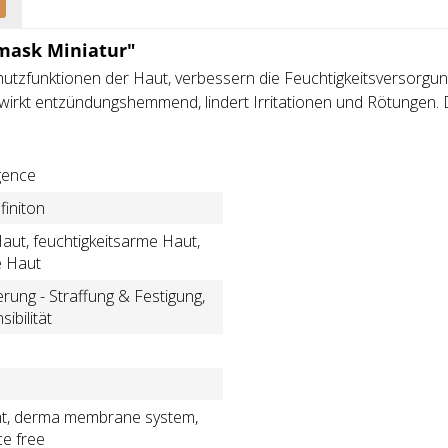
mask Miniatur"
hutzfunktionen der Haut, verbessern die Feuchtigkeitsversorgung
wirkt entzündungshemmend, lindert Irritationen und Rötungen. De
igence
finiton
Haut, feuchtigkeitsarme Haut,
e Haut
rung - Straffung & Festigung,
ibilität
ht, derma membrane system,
ce free